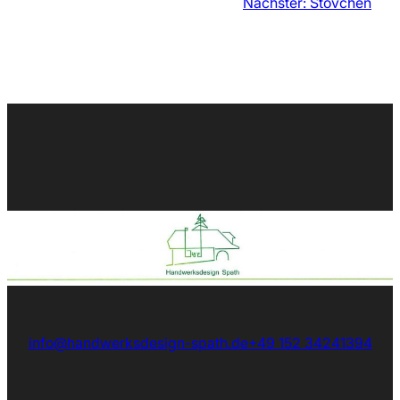
Nächster:
Stövchen
info@handwerksdesign-spath.de
+49 152 34241394