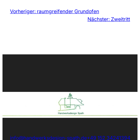
Vorheriger:
raumgreifender Grundofen
Nächster:
Zweitritt
info@handwerksdesign-spath.de
+49 152 34241394